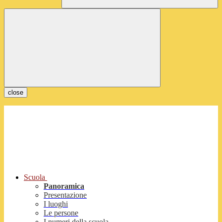
close
Scuola
Panoramica
Presentazione
I luoghi
Le persone
I numeri della scuola