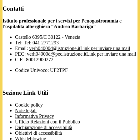
Contatti
Istituto professionale per i servizi per l’enogastronomia e
l’ospitalità alberghiera “Andrea Barbarigo”
Castello 6395/C 30122 - Venezia
Tel:
Tel: 041 2771293
Email:
verh04000d@istruzione.it
Link per inviare una mail
PEC:
verh04000d@pec.istruzione.it
Link per inviare una mail
C.F.: 80012900272
Codice Univoco: UF2TPF
Sezione Link Utili
Cookie policy
Note legali
Informativa Privacy
Ufficio Relazioni con il Pubblico
Dichiarazione di accessibilità
Obiettivi di accessibilità
Whistleblowing