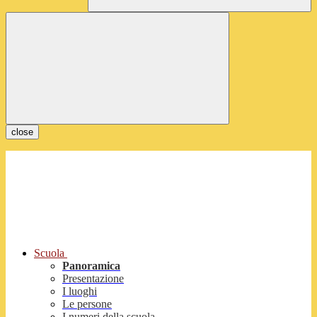
close
Scuola
Panoramica
Presentazione
I luoghi
Le persone
I numeri della scuola