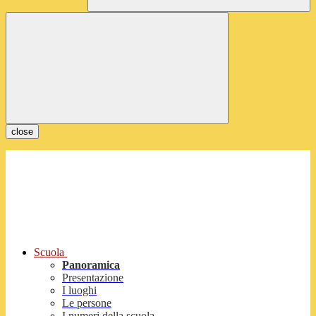
close
Scuola
Panoramica
Presentazione
I luoghi
Le persone
I numeri della scuola