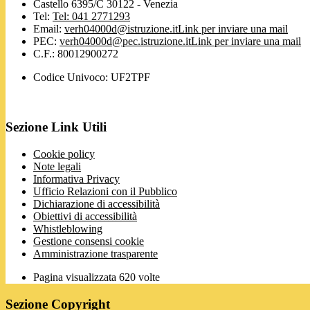
Castello 6395/C 30122 - Venezia
Tel:
Tel: 041 2771293
Email:
verh04000d@istruzione.it
Link per inviare una mail
PEC:
verh04000d@pec.istruzione.it
Link per inviare una mail
C.F.: 80012900272
Codice Univoco: UF2TPF
Sezione Link Utili
Cookie policy
Note legali
Informativa Privacy
Ufficio Relazioni con il Pubblico
Dichiarazione di accessibilità
Obiettivi di accessibilità
Whistleblowing
Gestione consensi cookie
Amministrazione trasparente
Pagina visualizzata
620
volte
Sezione Copyright