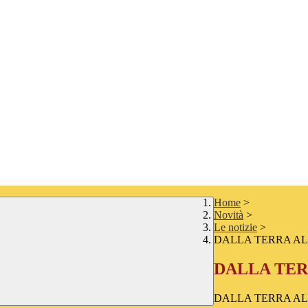
Home
>
Novità
>
Le notizie
>
DALLA TERRA A
DALLA TER
DALLA TERRA A