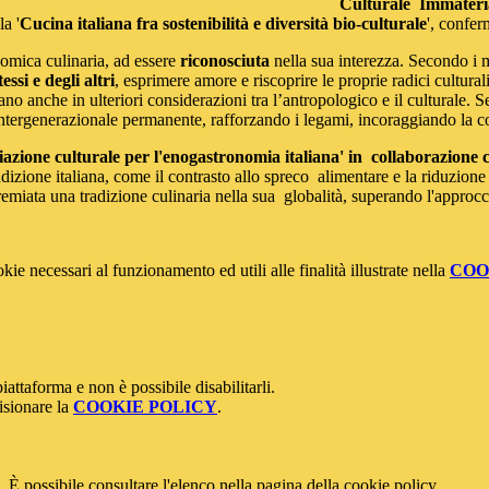
Culturale Immateria
la '
Cucina italiana fra sostenibilità e diversità bio-culturale
', confe
nomica culinaria, ad essere
riconosciuta
nella sua interezza. Secondo i m
ssi e degli altri
, esprimere amore e riscoprire le proprie radici cultura
o anche in ulteriori considerazioni tra l’antropologico e il culturale. S
ntergenerazionale permanente, rafforzando i legami, incoraggiando la c
iazione culturale per l'enogastronomia italiana' in collaborazione
adizione italiana, come il contrasto allo spreco alimentare e la riduzion
emiata una tradizione culinaria nella sua globalità, superando l'approcc
kie necessari al funzionamento ed utili alle finalità illustrate nella
COO
attaforma e non è possibile disabilitarli.
isionare la
COOKIE POLICY
.
 È possibile consultare l'elenco nella pagina della cookie policy.