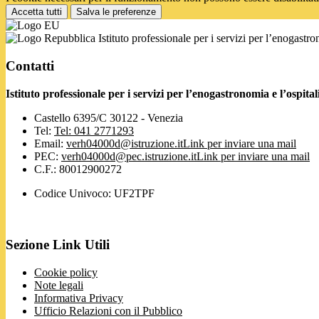
Accetta tutti
Salva le preferenze
Istituto professionale per i servizi per l’enogastr
Contatti
Istituto professionale per i servizi per l’enogastronomia e l’ospi
Castello 6395/C 30122 - Venezia
Tel:
Tel: 041 2771293
Email:
verh04000d@istruzione.it
Link per inviare una mail
PEC:
verh04000d@pec.istruzione.it
Link per inviare una mail
C.F.: 80012900272
Codice Univoco: UF2TPF
Sezione Link Utili
Cookie policy
Note legali
Informativa Privacy
Ufficio Relazioni con il Pubblico