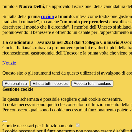
riunito a
Nuova Delhi
, ha approvato l'iscrizione della candidatura del
Si tratta della
prima
cucina
al mondo
, intesa come tradizione gastro
tradizioni culinarie”, ma anche “
un modo per prendersi cura di se ste
descrivere il mondo che li circonda”. I membri dell’Unesco si sbilancian
promuovendo il benessere e offrendo un canale per l’apprendimento i
La candidatura - avanzata nel 2023 dal 'Collegio Culinario Assoc
Cucina Italiana' - mirava a promuovere principi e valori tipici della tr
riconoscimenti gastronomici dell'Unesco: è la prima volta che viene pr
Notizie
Questo sito o gli strumenti terzi da questo utilizzati si avvalgono di coo
Personalizza
Rifiuta tutti
i cookies
Accetta tutti
i cookies
Gestione cookie
In questa schermata è possibile scegliere quali cookie consentire.
I cookie necessari sono quelli che consentono il funzionamento della pi
Per conoscere quali sono i cookie necessari al funzionamento potete v
Cookie necessari per il funzionamento
I cookie necessari per il funzionamento non possono essere disabilitati.