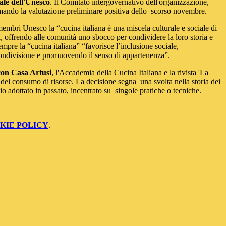
le dell'Unesco
. Il Comitato intergovernativo dell'organizzazione,
rmando la valutazione preliminare positiva dello scorso novembre.
embri Unesco la “cucina italiana è una miscela culturale e sociale di
li, offrendo alle comunità uno sbocco per condividere la loro storia e
empre la “cucina italiana” “favorisce l’inclusione sociale,
ondivisione e promuovendo il senso di appartenenza”.
 con Casa Artusi
, l'Accademia della Cucina Italiana e la rivista 'La
e del consumo di risorse. La decisione segna una svolta nella storia dei
io adottato in passato, incentrato su singole pratiche o tecniche.
KIE POLICY
.