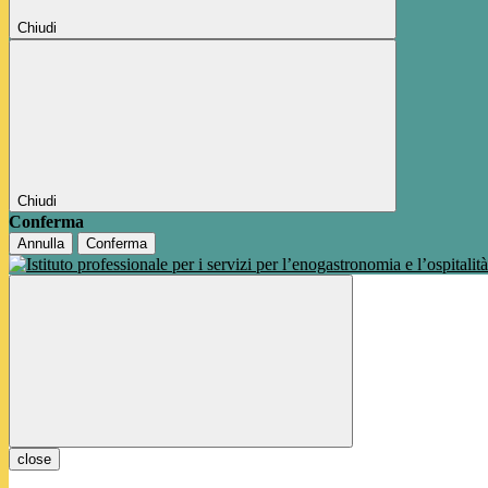
Chiudi
Chiudi
Conferma
Annulla
Conferma
close