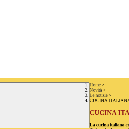
Home
>
Novità
>
Le notizie
>
CUCINA ITALIAN
CUCINA IT
La cucina italiana e