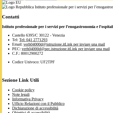
Istituto professionale per i servizi per l’enogastr
Contatti
Istituto professionale per i servizi per l’enogastronomia e l’ospi
Castello 6395/C 30122 - Venezia
Tel:
Tel: 041 2771293
Email:
verh04000d@istruzione.it
Link per inviare una mail
PEC:
verh04000d@pec.istruzione.it
Link per inviare una mail
C.F.: 80012900272
Codice Univoco: UF2TPF
Sezione Link Utili
Cookie policy
Note legali
Informativa Privacy
Ufficio Relazioni con il Pubblico
Dichiarazione di accessibilità
Obiettivi di accessibilità