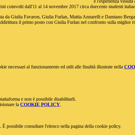
è l'esperienza vissuta
i coinvolti dall'11 al 14 novembre 2017 circa duecento studenti italiani e
a da Giulia Favaron, Giulia Furlan, Mattia Annarelli e Damiano Bergamo
ddirittura il primo posto con Giulia Furlan nel confronto sulla miglior ri
kie necessari al funzionamento ed utili alle finalità illustrate nella
COO
attaforma e non è possibile disabilitarli.
isionare la
COOKIE POLICY
.
 È possibile consultare l'elenco nella pagina della cookie policy.