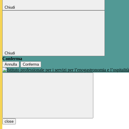
Chiudi
Chiudi
Conferma
Annulla
Conferma
close