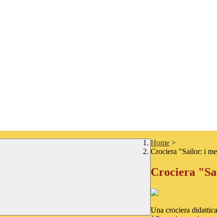
Home
>
Crociera "Sailor: i me
Crociera "Sai
Una crociera didattic