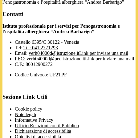
l’enogastronomia e l’ospitalità alberghiera “Andrea Barbarigo”
Contatti
Istituto professionale per i servizi per l’enogastronomia e
l’ospitalità alberghiera “Andrea Barbarigo”
Castello 6395/C 30122 - Venezia
Tel:
Tel: 041 2771293
Email:
verh04000d@istruzione.it
Link per inviare una mail
PEC:
verh04000d@pec.istruzione.it
Link per inviare una mail
C.F.: 80012900272
Codice Univoco: UF2TPF
Sezione Link Utili
Cookie policy
Note legali
Informativa Privacy
Ufficio Relazioni con il Pubblico
Dichiarazione di accessibilità
Obiettivi di accessibilità