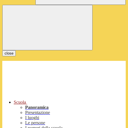
close
Scuola
Panoramica
Presentazione
I luoghi
Le persone
I numeri della scuola