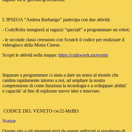
L’IPSEOA “Andrea Barbarigo” partecipa con due attività:
- CodyRoby insegnerà ai ragazzi “speciali” a programmare un robot;
- le seconde classi creeranno con Scratch il codice per realizzare il
videogioco della Morra Cinese.
Scopri le attività nella mappa:
https://codeweek.eu/events
Imparare a programmare ci aiuta a dare un senso al mondo che
cambia rapidamente intorno a noi, ad ampliare la nostra
comprensione di come funziona la tecnologia e a sviluppare abilità’
e capacità’ al fine di esplorare nuove idee e innovare.
CODICE DEL VENETO
cw22-MzIB3
Notizie
Questo sito o gli strumenti terzi da questo utilizzati si avvalgono di