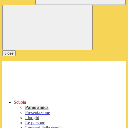
close
Scuola
Panoramica
Presentazione
I luoghi
Le persone
I numeri della scuola