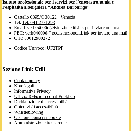
Istituto professionale per i servizi per l’enogastronomia e
l’ospitalità alberghiera “Andrea Barbarigo”
Castello 6395/C 30122 - Venezia
Tel:
Tel: 041 2771293
Email:
verh04000d@istruzione.it
Link per inviare una mail
PEC:
verh04000d@pec.istruzione.it
Link per inviare una mail
C.F.: 80012900272
Codice Univoco: UF2TPF
Sezione Link Utili
Cookie policy
Note legali
Informativa Privacy
Ufficio Relazioni con il Pubblico
Dichiarazione di accessibilità
Obiettivi di accessibilità
Whistleblowing
Gestione consensi cookie
Amministrazione trasparente