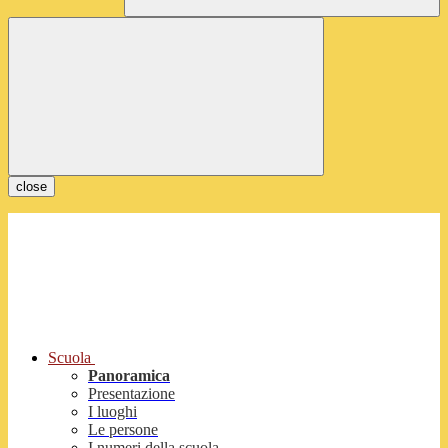
close
Scuola
Panoramica
Presentazione
I luoghi
Le persone
I numeri della scuola