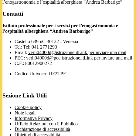
l’enogastronomia e l’ospitalità alberghiera “Andrea Barbarigo”
Contatti
Istituto professionale per i servizi per l’enogastronomia e
l’ospitalità alberghiera “Andrea Barbarigo”
Castello 6395/C 30122 - Venezia
Tel:
Tel: 041 2771293
Email:
verh04000d@istruzione.it
Link per inviare una mail
PEC:
verh04000d@pec.istruzione.it
Link per inviare una mail
C.F.: 80012900272
Codice Univoco: UF2TPF
Sezione Link Utili
Cookie policy
Note legali
Informativa Privacy
Ufficio Relazioni con il Pubblico
Dichiarazione di accessibilità
Obiettivi di accessibilità