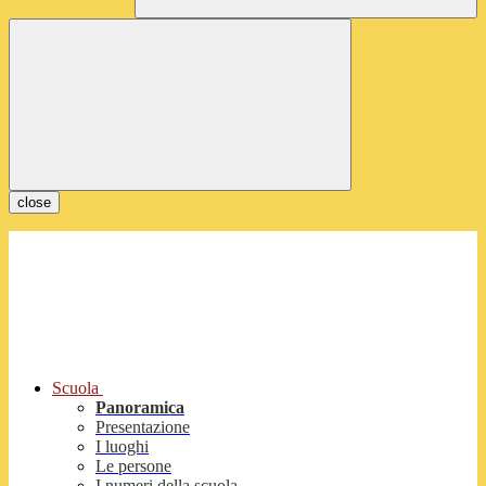
close
Scuola
Panoramica
Presentazione
I luoghi
Le persone
I numeri della scuola