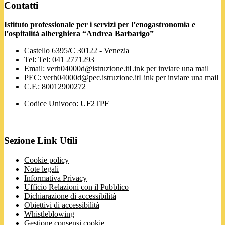
Contatti
Istituto professionale per i servizi per l’enogastronomia e
l’ospitalità alberghiera “Andrea Barbarigo”
Castello 6395/C 30122 - Venezia
Tel:
Tel: 041 2771293
Email:
verh04000d@istruzione.it
Link per inviare una mail
PEC:
verh04000d@pec.istruzione.it
Link per inviare una mail
C.F.: 80012900272
Codice Univoco: UF2TPF
Sezione Link Utili
Cookie policy
Note legali
Informativa Privacy
Ufficio Relazioni con il Pubblico
Dichiarazione di accessibilità
Obiettivi di accessibilità
Whistleblowing
Gestione consensi cookie