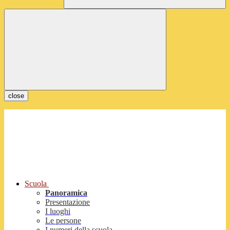
close
Scuola
Panoramica
Presentazione
I luoghi
Le persone
I numeri della scuola