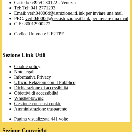
Castello 6395/C 30122 - Venezia
Tel:
Tel: 041 2771293
Email:
verh04000d@istruzione.it
Link per inviare una mail
PEC:
verh04000d@pec.istruzione.it
Link per inviare una mail
C.F.: 80012900272
Codice Univoco: UF2TPF
Sezione Link Utili
Cookie policy
Note legali
Informativa Privacy
Ufficio Relazioni con il Pubblico
Dichiarazione di accessibilità
Obiettivi di accessibilità
Whistleblowing
Gestione consensi cookie
Amministrazione trasparente
Pagina visualizzata
441
volte
Sezione Copyright