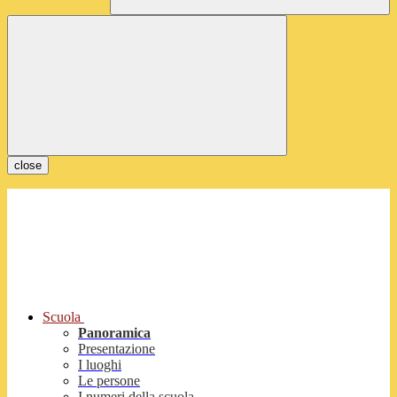
close
Scuola
Panoramica
Presentazione
I luoghi
Le persone
I numeri della scuola