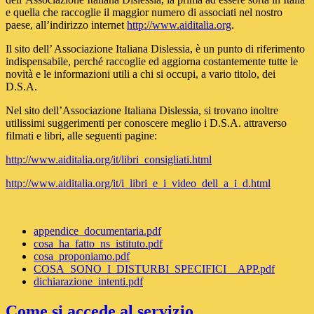
e quella che raccoglie il maggior numero di associati nel nostro
paese, all’indirizzo internet
http://www.aiditalia.org
.
Il sito dell’ Associazione Italiana Dislessia, è un punto di riferimento
indispensabile, perché raccoglie ed aggiorna costantemente tutte le
novità e le informazioni utili a chi si occupi, a vario titolo, dei
D.S.A.
Nel sito dell’Associazione Italiana Dislessia, si trovano inoltre
utilissimi suggerimenti per conoscere meglio i D.S.A. attraverso
filmati e libri, alle seguenti pagine:
http://www.aiditalia.org/it/libri_consigliati.html
http://www.aiditalia.org/it/i_libri_e_i_video_dell_a_i_d.html
appendice_documentaria.pdf
cosa_ha_fatto_ns_istituto.pdf
cosa_proponiamo.pdf
COSA_SONO_I_DISTURBI_SPECIFICI__APP.pdf
dichiarazione_intenti.pdf
Come si accede al servizio