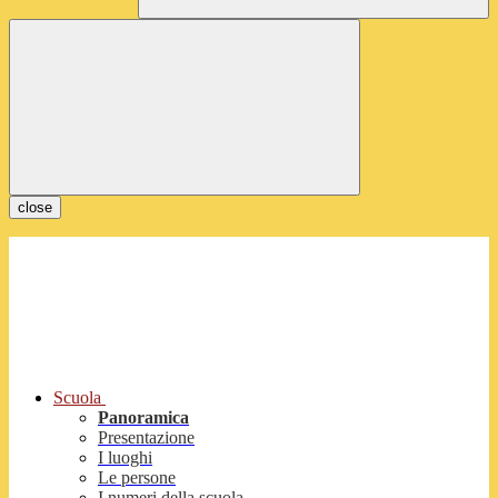
close
Scuola
Panoramica
Presentazione
I luoghi
Le persone
I numeri della scuola