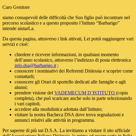
Caro Genitore
siamo consapevoli delle difficoltà che Suo figlio può incontrare nel
percorso scolastico e a questo proposito l’Istituto “Barbarigo”
intende aiutarLa.
Da questa pagina, attraverso i link attivati, Lei potrà raggiungere vari
servizi e cioè:
chiedere e ricevere informazioni, in qualsiasi momento
dell’anno scolastico, attraverso l’indirizzo di posta elettronica
info.dsa@barbarigo.it
;
conoscere i nominativi dei Referenti Dislessia e scoprire come
contattarli;
conoscere gli Orari di sportello dedicati alle famiglie e agli
alunni;
prendere visione del
VADEMECUM D’ISTITUTO
(copia
completa), che può scaricare anche solo in parte selezionando
i vari capitoli.
accedere alla modulistica adottata dall’Istituto;
visitare la nostra Bacheca DSA dove trova segnalazioni e
annunci relativi alle attività in programma.
Per saperne di più sui D.S.A. La invitiamo a visitare il sito ufficiale
dell’Associazione Italiana Dislessia, la prima ad essere sorta in Italia