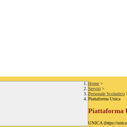
Home
>
Servizi
>
Personale Scolastico
Piattaforma Unica
Piattaforma 
UNICA (https://unica