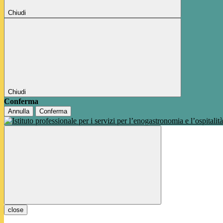
Chiudi
Chiudi
Conferma
Annulla
Conferma
close