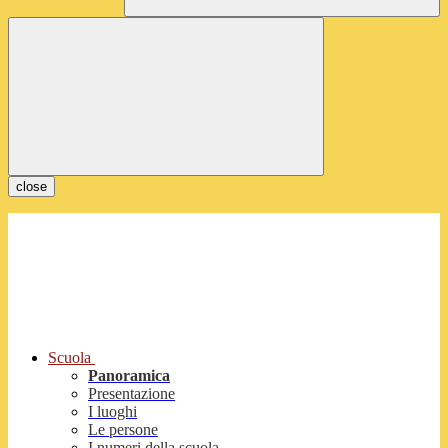
close
Scuola
Panoramica
Presentazione
I luoghi
Le persone
I numeri della scuola