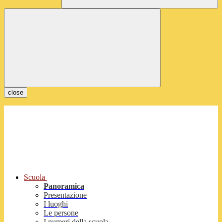
close
Scuola
Panoramica
Presentazione
I luoghi
Le persone
I numeri della scuola